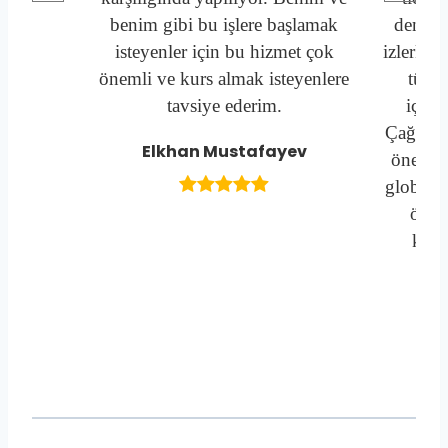
benim gibi bu işlere başlamak
deneyi
isteyenler için bu hizmet çok
izlerken
önemli ve kurs almak isteyenlere
türlü
tavsiye ederim.
içeri
Çağımızı
Elkhan Mustafayev
önemli 
global ö
öğre
kesi