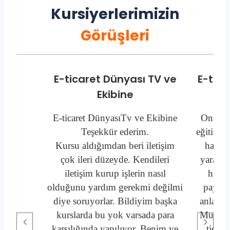
Kursiyerlerimizin
Görüşleri
E-ticaret Dünyası TV ve
E-tica
Ekibine
E-ticaret DünyasıTv ve Ekibine
Online 
Teşekkür ederim.
eğitim a
Kursu aldığımdan beri iletişim
hazırl
çok ileri düzeyde. Kendileri
yararlı 
iletişim kurup işlerin nasıl
her b
olduğunu yardım gerekmi değilmi
paylaşı
diye soruyorlar. Bildiyim başka
anlatıl
kurslarda bu yok varsada para
Muhamm
karşılığında yapılıyor. Benim ve
ticar