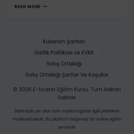
UYGULA
READ MORE
KONUŞ
–
İNGILIZCE
KONUŞMA
EĞITIMI
Kullanım Şartları
PDF
Gizlilik Politikası ve KVKK
Satış Ortaklığı
Satış Ortaklığı Şartlar Ve Koşullar
© 2026 E-ticaret Eğitim Kursu. Tüm Hakları
Saklıdır.
Sitemizde yer alan tüm marka logoları ilgili şirketlerin
mülkiyetindedir. Bu platform bağımsız bir online eğitim
servisidir.