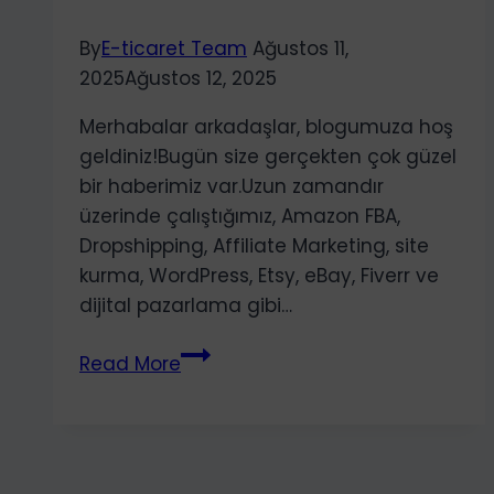
By
E-ticaret Team
Ağustos 11,
2025
Ağustos 12, 2025
Merhabalar arkadaşlar, blogumuza hoş
geldiniz!Bugün size gerçekten çok güzel
bir haberimiz var.Uzun zamandır
üzerinde çalıştığımız, Amazon FBA,
Dropshipping, Affiliate Marketing, site
kurma, WordPress, Etsy, eBay, Fiverr ve
dijital pazarlama gibi…
285
Read More
TL’ye
Amazon,
Shopify,
eBay,