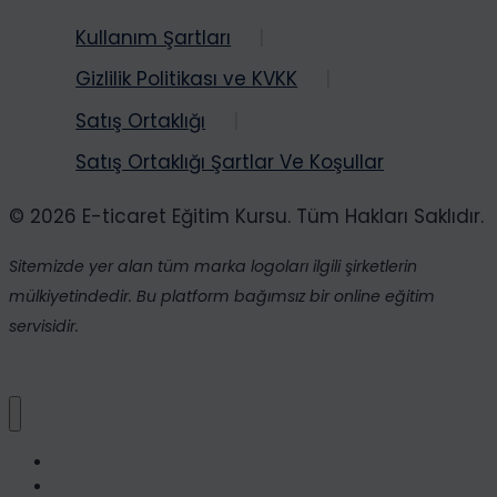
Etsy,
Dijital
Kullanım Şartları
Pazarlama
Gizlilik Politikası ve KVKK
E-
Satış Ortaklığı
Ticaret
Kursları
Satış Ortaklığı Şartlar Ve Koşullar
© 2026 E-ticaret Eğitim Kursu. Tüm Hakları Saklıdır.
Sitemizde yer alan tüm marka logoları ilgili şirketlerin
mülkiyetindedir. Bu platform bağımsız bir online eğitim
servisidir.
Ana Sayfa
Kurslarımız