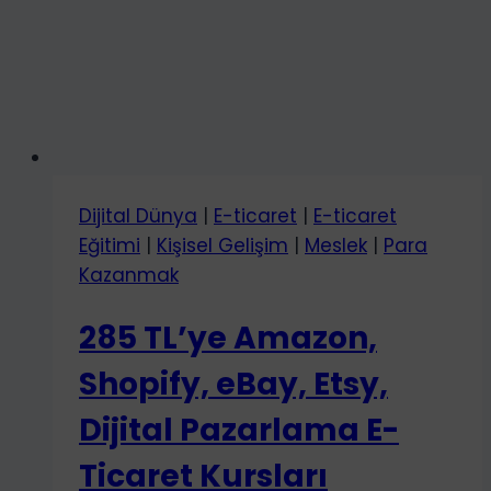
Dijital Dünya
|
E-ticaret
|
E-ticaret
Eğitimi
|
Kişisel Gelişim
|
Meslek
|
Para
Kazanmak
285 TL’ye Amazon,
Shopify, eBay, Etsy,
Dijital Pazarlama E-
Ticaret Kursları