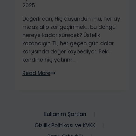
2025
Değerli can, Hiç düşündün mü, her ay
maaş alıp zor geçinmek… bu döngü
nereye kadar sürecek? Üstelik
kazandığın TL, her geçen gün dolar
karşısında değer kaybediyor. Peki,
kendine hiç yatırım…
TL
Read More
Kazanmak
Artık
Yetmiyor
mu?
Evinden
Kullanım Şartları
Dolar
Gizlilik Politikası ve KVKK
Kazanmayı