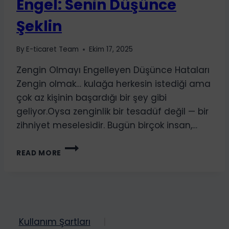
Engel: Senin Düşünce
Şeklin
By
E-ticaret Team
Ekim 17, 2025
Zengin Olmayı Engelleyen Düşünce Hataları
Zengin olmak… kulağa herkesin istediği ama
çok az kişinin başardığı bir şey gibi
geliyor.Oysa zenginlik bir tesadüf değil — bir
zihniyet meselesidir. Bugün birçok insan,…
PARA
READ MORE
KAZANMANIN
ÖNÜNDEKI
GÖRÜNMEZ
ENGEL:
SENIN
DÜŞÜNCE
Kullanım Şartları
ŞEKLIN