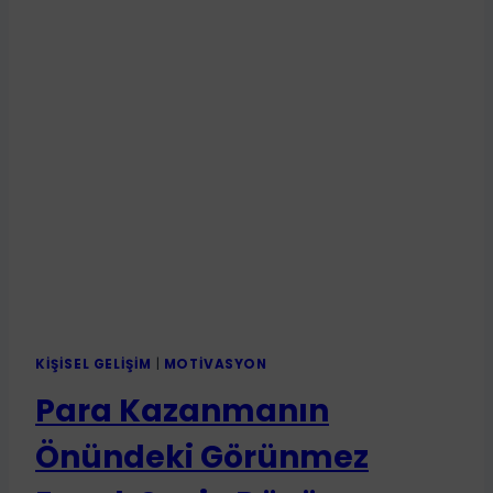
KIŞISEL GELIŞIM
|
MOTIVASYON
Para Kazanmanın
Önündeki Görünmez