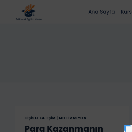
Skip
to
Ana Sayfa
Kurs
content
KIŞISEL GELIŞIM
|
MOTIVASYON
Para Kazanmanın