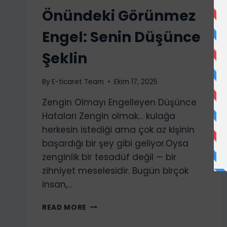
Önündeki Görünmez
Engel: Senin Düşünce
Şeklin
By
E-ticaret Team
Ekim 17, 2025
Zengin Olmayı Engelleyen Düşünce
Hataları Zengin olmak… kulağa
herkesin istediği ama çok az kişinin
başardığı bir şey gibi geliyor.Oysa
zenginlik bir tesadüf değil — bir
zihniyet meselesidir. Bugün birçok
insan,…
PARA
READ MORE
KAZANMANIN
ÖNÜNDEKI