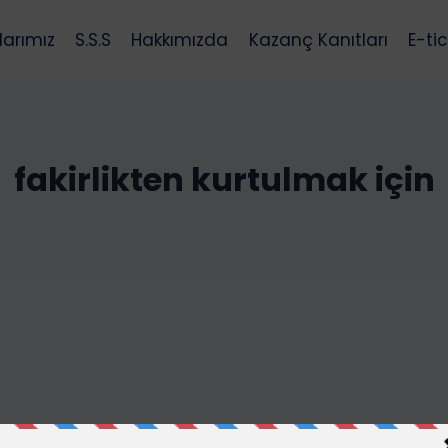
larımız
S.S.S
Hakkımızda
Kazanç Kanıtları
E-ti
fakirlikten kurtulmak için