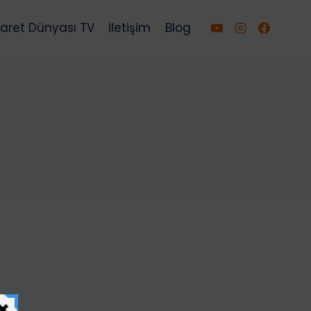
caret Dünyası TV
İletişim
Blog