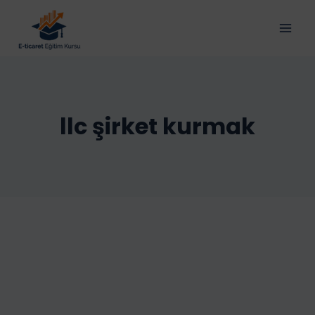
Skip
to
content
llc şirket kurmak