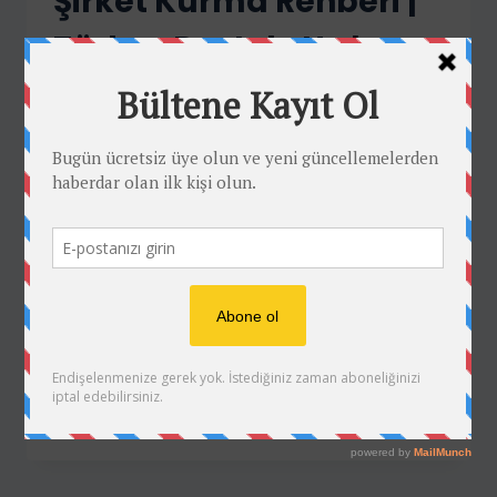
Şirket Kurma Rehberi |
Türkçe Destek, Hızlı ve
Güvenilir Hizmet
By
E-ticaret Team
Haziran 13, 2025
Amerika’da bir şirket kurmak birçok kişi
için büyük bir fırsat. Özellikle e-ticaretle
uğraşanlar, dijital girişimciler ve
uluslararası yatırımcılar için LLC (Limited
Liability Company) veya INC
(Corporation) kurmak, global pazara
açılmanın…
ABD’DE
READ MORE
LLC
VEYA
INC