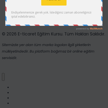
|
Gizlilik Politikası ve KVKK
Türkçe
Satış Ortaklığı
Destek,
Hızlı
Satış Ortaklığı Şartlar Ve Koşullar
ve
© 2026 E-ticaret Eğitim Kursu. Tüm Hakları Saklıdır.
Güvenilir
Hizmet
Sitemizde yer alan tüm marka logoları ilgili şirketlerin
mülkiyetindedir. Bu platform bağımsız bir online eğitim
servisidir.
Ana Sayfa
Kurslarımız
S.S.S
Hakkımızda