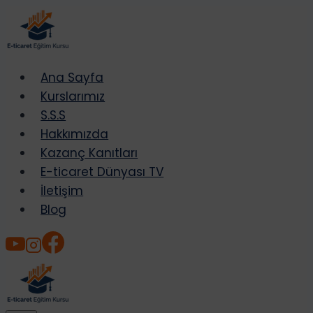
Skip
to
content
Ana Sayfa
Kurslarımız
S.S.S
Hakkımızda
Kazanç Kanıtları
E-ticaret Dünyası TV
İletişim
Blog