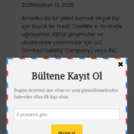
2025
Haziran 13, 2025
Amerika’da bir şirket kurmak birçok kişi
için büyük bir fırsat. Özellikle e-ticaretle
uğraşanlar, dijital girişimciler ve
uluslararası yatırımcılar için LLC
(Limited Liability Company) veya INC
(Corporation) kurmak, global pazara
açılmanın…
ABD’de
Read More
LLC
veya
INC
Şirket
Kurma
Rehberi
Kullanım Şartları