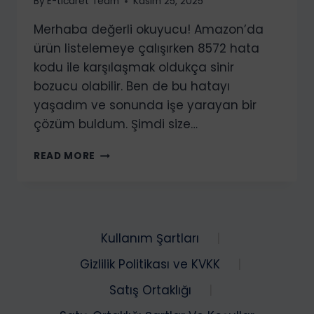
By
E-ticaret Team
Kasım 25, 2025
Merhaba değerli okuyucu! Amazon’da
ürün listelemeye çalışırken 8572 hata
kodu ile karşılaşmak oldukça sinir
bozucu olabilir. Ben de bu hatayı
yaşadım ve sonunda işe yarayan bir
çözüm buldum. Şimdi size…
AMAZON
READ MORE
SELLER
CENTRAL
8572
HATASI
VE
Kullanım Şartları
ÇÖZÜMÜ
Gizlilik Politikası ve KVKK
Satış Ortaklığı