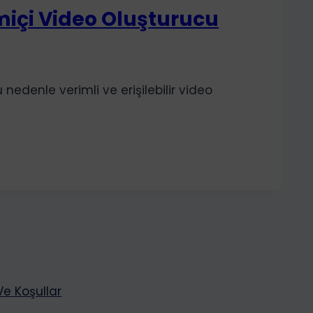
imiçi Video Oluşturucu
edenle verimli ve erişilebilir video
 Ve Koşullar