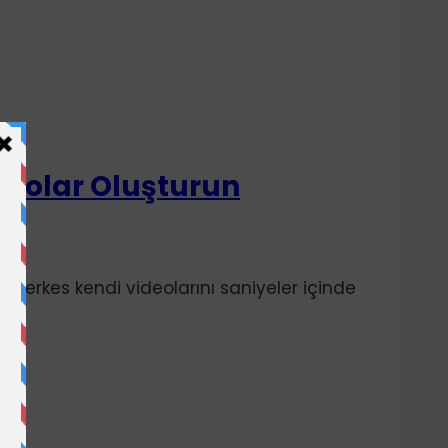
ideolar Oluşturun
, herkes kendi videolarını saniyeler içinde