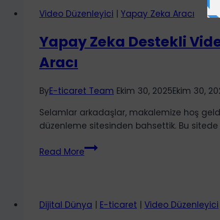
Saniyeler
Video Düzenleyici
|
Yapay Zeka Aracı
İçinde
Profesyonel
Yapay Zeka Destekli Vi
Videolar
Aracı
Oluşturun
By
E-ticaret Team
Ekim 30, 2025
Ekim 30, 20
Selamlar arkadaşlar, makalemize hoş geldin
düzenleme sitesinden bahsettik. Bu sitede 
Yapay
Read More
Zeka
Destekli
Video
Oluşturma
Dijital Dünya
|
E-ticaret
|
Video Düzenleyici
ve