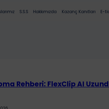
slarımız
S.S.S
Hakkımızda
Kazanç Kanıtları
E-t
pma Rehberi: FlexClip AI Uzund
2026