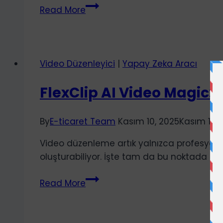
Sunumlarınızı
Read More
Videoya
Dönüştürün:
FlexClip
AI
Video Düzenleyici
|
Yapay Zeka Aracı
PPT-
to-
FlexClip AI Video Magic: 
Video
By
E-ticaret Team
Kasım 10, 2025
Kasım 10, 
Video düzenleme artık yalnızca profesyonell
oluşturabiliyor. İşte tam da bu noktada Flex
FlexClip
Read More
AI
Video
Magic: