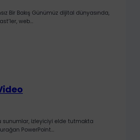
msız Bir Bakış Günümüz dijital dünyasında,
ast’ler, web…
Video
u sunumlar, izleyiciyi elde tutmakta
k durağan PowerPoint…