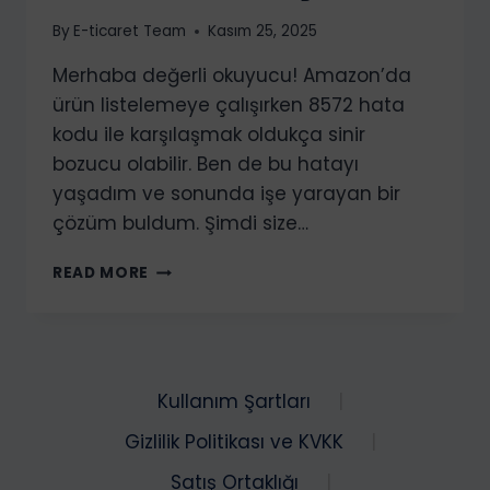
By
E-ticaret Team
Kasım 25, 2025
Merhaba değerli okuyucu! Amazon’da
ürün listelemeye çalışırken 8572 hata
kodu ile karşılaşmak oldukça sinir
bozucu olabilir. Ben de bu hatayı
yaşadım ve sonunda işe yarayan bir
çözüm buldum. Şimdi size…
AMAZON
READ MORE
SELLER
CENTRAL
8572
HATASI
VE
Kullanım Şartları
ÇÖZÜMÜ
Gizlilik Politikası ve KVKK
Satış Ortaklığı