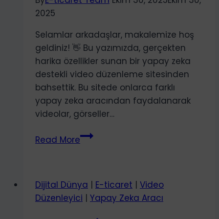
By
E-ticaret Team
Ekim 30, 2025
Ekim 30,
2025
Selamlar arkadaşlar, makalemize hoş
geldiniz! 👋 Bu yazımızda, gerçekten
harika özellikler sunan bir yapay zeka
destekli video düzenleme sitesinden
bahsettik. Bu sitede onlarca farklı
yapay zeka aracından faydalanarak
videolar, görseller…
Yapay
Read More
Zeka
Destekli
Video
Dijital Dünya
|
E-ticaret
|
Video
Oluşturma
Düzenleyici
|
Yapay Zeka Aracı
ve
Düzenleme: