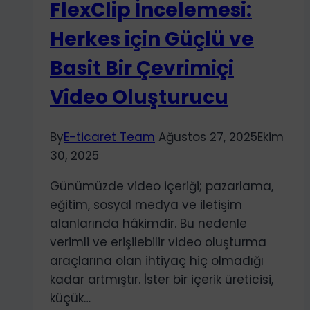
FlexClip İncelemesi:
Metinden
Video
Herkes için Güçlü ve
Oluşturma
Basit Bir Çevrimiçi
Aracı
Video Oluşturucu
By
E-ticaret Team
Ağustos 27, 2025
Ekim
30, 2025
Günümüzde video içeriği; pazarlama,
eğitim, sosyal medya ve iletişim
alanlarında hâkimdir. Bu nedenle
verimli ve erişilebilir video oluşturma
araçlarına olan ihtiyaç hiç olmadığı
kadar artmıştır. İster bir içerik üreticisi,
küçük…