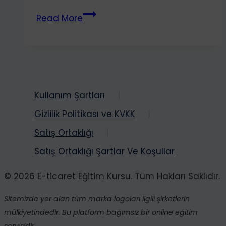
FlexClip
Read More
İncelemesi:
Herkes
için
Güçlü
ve
Basit
Kullanım Şartları
Bir
Gizlilik Politikası ve KVKK
Çevrimiçi
Satış Ortaklığı
Video
Oluşturucu
Satış Ortaklığı Şartlar Ve Koşullar
© 2026 E-ticaret Eğitim Kursu. Tüm Hakları Saklıdır.
Sitemizde yer alan tüm marka logoları ilgili şirketlerin
mülkiyetindedir. Bu platform bağımsız bir online eğitim