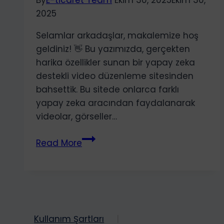
By
E-ticaret Team
Ekim 30, 2025
Ekim 30,
2025
Selamlar arkadaşlar, makalemize hoş
geldiniz! 👋 Bu yazımızda, gerçekten
harika özellikler sunan bir yapay zeka
destekli video düzenleme sitesinden
bahsettik. Bu sitede onlarca farklı
yapay zeka aracından faydalanarak
videolar, görseller…
Yapay
Read More
Zeka
Destekli
Video
Oluşturma
ve
Düzenleme:
Kullanım Şartları