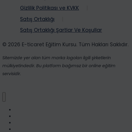
Metinden
Gizlilik Politikası ve KVKK
Video
Satış Ortaklığı
Oluşturma
Aracı
Satış Ortaklığı Şartlar Ve Koşullar
© 2026 E-ticaret Eğitim Kursu. Tüm Hakları Saklıdır.
Sitemizde yer alan tüm marka logoları ilgili şirketlerin
mülkiyetindedir. Bu platform bağımsız bir online eğitim
servisidir.
Ana Sayfa
Kurslarımız
S.S.S
Hakkımızda