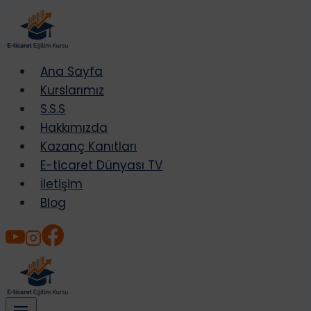
Skip
to
content
Ana Sayfa
Kurslarımız
S.S.S
Hakkımızda
Kazanç Kanıtları
E-ticaret Dünyası TV
İletişim
Blog