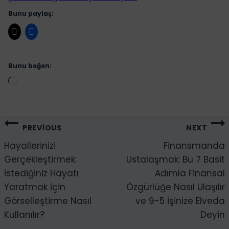
Bunu paylaş:
Bunu beğen:
Yükleniyor...
Yazı
PREVIOUS
NEXT
gezinmesi
Hayallerinizi
Finansmanda
Gerçekleştirmek:
Ustalaşmak: Bu 7 Basit
İstediğiniz Hayatı
Adımla Finansal
Yaratmak İçin
Özgürlüğe Nasıl Ulaşılır
Görselleştirme Nasıl
ve 9-5 İşinize Elveda
Kullanılır?
Deyin