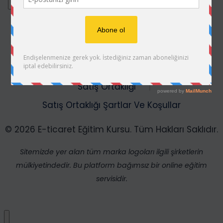
Kullanım Şartları
Gizlilik Politikası ve KVKK
Satış Ortaklığı
Satış Ortaklığı Şartlar Ve Koşullar
© 2026 E-ticaret Eğitim Kursu. Tüm Hakları Saklıdır.
Sitemizde yer alan tüm marka logoları ilgili şirketlerin
mülkiyetindedir. Bu platform bağımsız bir online eğitim
servisidir.