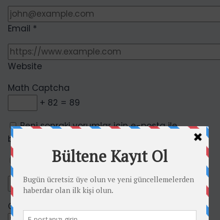
Email
*
Website
Math Captcha
+ 82 = 89
Beni sonraki yorumlar için e-posta ile
bilgilendir.
Beni yeni yazılarda e-posta ile bilgilendir.
Current ye@r
*