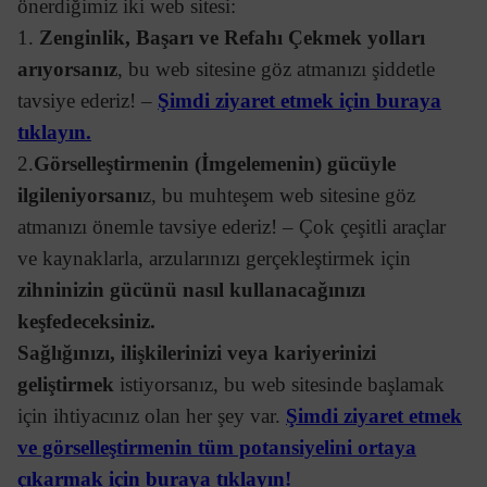
önerdiğimiz iki web sitesi:
1.
Zenginlik, Başarı ve Refahı Çekmek yolları
arıyorsanız
, bu web sitesine göz atmanızı şiddetle
tavsiye ederiz! –
Şimdi ziyaret etmek için buraya
tıklayın.
2.
Görselleştirmenin (İmgelemenin) gücüyle
ilgileniyorsanı
z, bu muhteşem web sitesine göz
atmanızı önemle tavsiye ederiz! – Çok çeşitli araçlar
ve kaynaklarla, arzularınızı gerçekleştirmek için
zihninizin gücünü nasıl kullanacağınızı
keşfedeceksiniz.
Sağlığınızı, ilişkilerinizi veya kariyerinizi
geliştirmek
istiyorsanız, bu web sitesinde başlamak
için ihtiyacınız olan her şey var.
Şimdi ziyaret etmek
ve görselleştirmenin tüm potansiyelini ortaya
çıkarmak için buraya tıklayın!