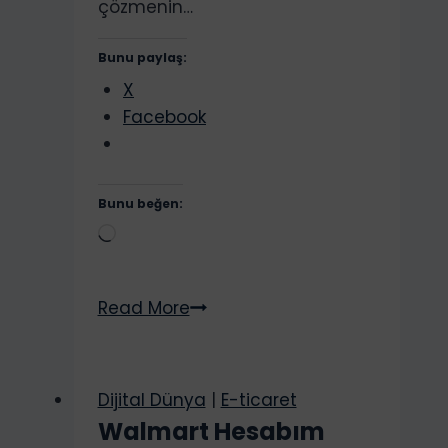
çözmenin…
Bunu paylaş:
X
Facebook
Bunu beğen:
Yükleniyor...
Bilgisayarda
Read More
Silinen
Dosyaları
Geri
Dijital Dünya
|
E-ticaret
Getirme.
Walmart Hesabım
Bilgisayar,