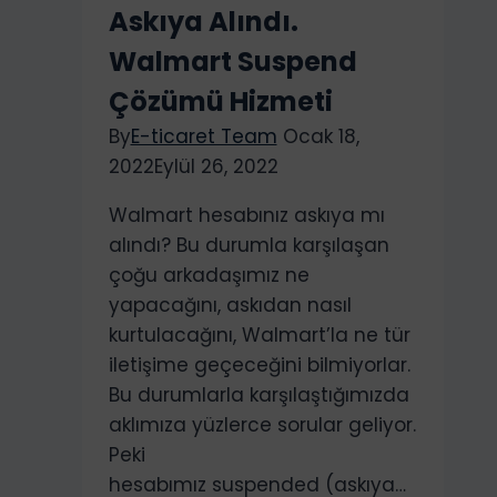
Askıya Alındı.
Harici
Harddisk
Walmart Suspend
ve
Çözümü Hizmeti
USB’den
By
E-ticaret Team
Ocak 18,
Silinen
2022
Eylül 26, 2022
Resim
ve
Walmart hesabınız askıya mı
Videoları
alındı? Bu durumla karşılaşan
Nasıl
çoğu arkadaşımız ne
Geri
yapacağını, askıdan nasıl
Getirebilirim?
kurtulacağını, Walmart’la ne tür
iletişime geçeceğini bilmiyorlar.
Bu durumlarla karşılaştığımızda
aklımıza yüzlerce sorular geliyor.
Peki
hesabımız suspended (askıya…