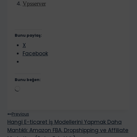
Vpsserver
Bunu paylaş:
X
Facebook
Bunu beğen:
Y
ü
k
Yazı
l
Previous
Hangi E-ticaret İş Modellerini Yapmak Daha
e
gezinmesi
Mantıklı: Amazon FBA, Dropshipping ve Affiliate
n