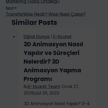
Marketing (Satış Ortaklığı)
i
y
Next
TransferWise Nedir? Wise Nasıl Çalışır?
o
Similar Posts
r
.
.
Dijital Dünya
|
E-ticaret
.
3D Animasyon Nasıl
Yapılır ve Süreçleri
Nelerdir? 3D
Animasyon Yapma
Programı
By
E-ticaret Team
Ocak 27,
2021
Eylül 26, 2022
3D Animasyon Nasıl Yapılır? 3-4