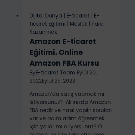
mu?
BuyBarcodesCheap
Dijital Dünya
|
E-ticaret
|
E-
ile
ticaret Eğitimi
|
Meslek
|
Para
E-
Kazanmak
Ticarette
Amazon E-ticaret
Barkod
Eğitimi. Online
Maliyetlerini
Düşürmenin
Amazon FBA Kursu
Yolu
By
E-ticaret Team
Eylül 20,
2022
Eylül 25, 2022
Amazon’da satış yapmak mı
istiyorsunuz? Aklınızda Amazon
FBA nedir ve nasıl yapılır soruları
var ve adım adım öğrenmek
için yollar mı arıyorsunuz? O
zaman bu site tam size göre.