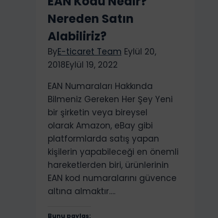
EAN Kodu Nedir?
Amazon
Nereden Satın
FBA
Kursu
Alabiliriz?
By
E-ticaret Team
Eylül 20,
2018
Eylül 19, 2022
EAN Numaraları Hakkında
Bilmeniz Gereken Her Şey Yeni
bir şirketin veya bireysel
olarak Amazon, eBay gibi
platformlarda satış yapan
kişilerin yapabileceği en önemli
hareketlerden biri, ürünlerinin
EAN kod numaralarını güvence
altına almaktır….
Bunu paylaş: