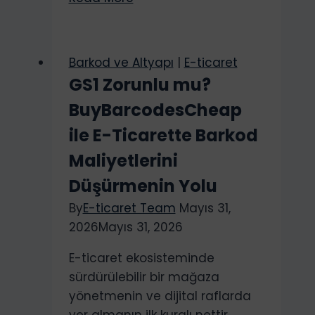
Animasyon
Nasıl
Yapılır
Barkod ve Altyapı
|
E-ticaret
ve
GS1 Zorunlu mu?
Süreçleri
BuyBarcodesCheap
Nelerdir?
3D
ile E-Ticarette Barkod
Animasyon
Maliyetlerini
Yapma
Düşürmenin Yolu
Programı
By
E-ticaret Team
Mayıs 31,
2026
Mayıs 31, 2026
E-ticaret ekosisteminde
sürdürülebilir bir mağaza
yönetmenin ve dijital raflarda
yer almanın ilk kuralı nettir.