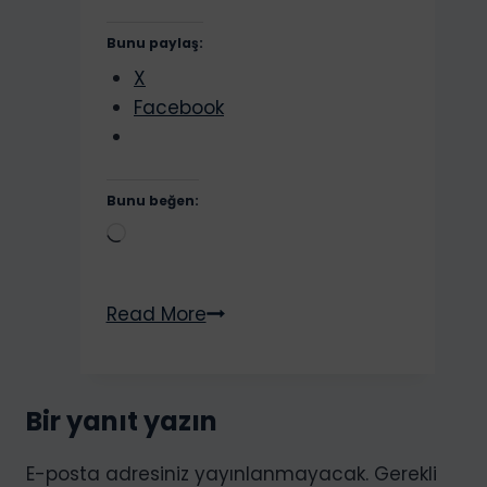
Bunu paylaş:
X
Facebook
Bunu beğen:
Yükleniyor...
Walmart
Read More
Hesabım
Askıya
Alındı.
Bir yanıt yazın
Walmart
Suspend
E-posta adresiniz yayınlanmayacak.
Gerekli