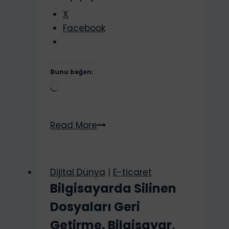
X
Facebook
Bunu beğen:
Yükleniyor...
EAN
Read More
Kodu
Nedir?
Nereden
Dijital Dünya
|
E-ticaret
Satın
Bilgisayarda Silinen
Alabiliriz?
Dosyaları Geri
Getirme. Bilgisayar,