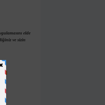
uygulamasını elde
iğiniz ve sizin