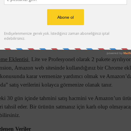
ome Eklentisi
Lite ve Profesyonel olarak 2 pakete ayrılıyor
nsion, Amazon web sitesinde kullandığınız bir Chrome ekle
z konusunda karar vermenize yardımcı olmak ve Amazon’da 
da” satış verilerini kolayca görmenize olanak tanır.
eki 30 gün içinde tahmini satış hacmini ve Amazon’un ür
eri tahsil eder. Bir ürünün satmanız için karlı olup olmayac
ilirsiniz.
lenen Veriler