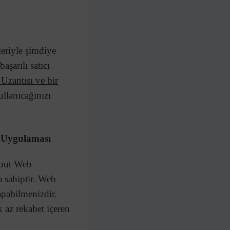
eriyle şimdiye
aşarılı satıcı
zantısı ve bir
ullanıcağınızı
b Uygulaması
cout Web
 sahiptir. Web
yapabilmenizdir.
 az rekabet içeren