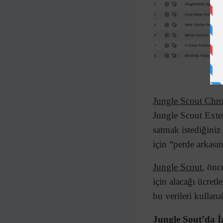
Jungle Scout Chr
Jungle Scout Exte
satmak istediğini
için “perde arkasın
Jungle Scout
, önc
için alacağı ücretl
bu verileri kullanab
Jungle Sout’da İz