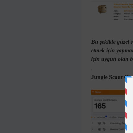
Bu şekilde güzel 
etmek için yapma
için uygun olan b
.
Jungle Scout Chr