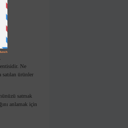
.
ntisidir. Ne
satılan ürünler
ününüzü satmak
ağını anlamak için