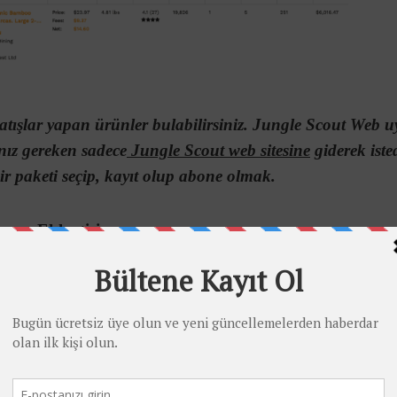
satışlar yapan ürünler bulabilirsiniz. Jungle Scout Web 
nız gereken sadece
Jungle Scout web sitesine
giderek isted
ir paketi seçip, kayıt olup abone olmak.
ome Eklentisi