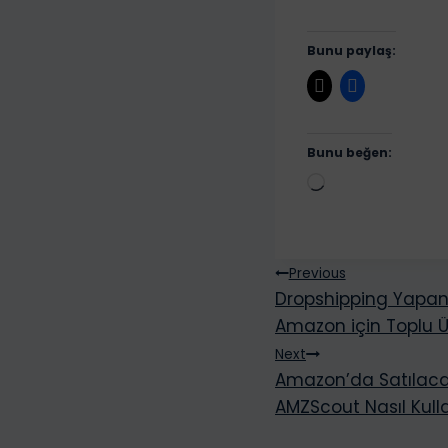
Bunu paylaş:
Bunu beğen:
Y
ü
k
l
Yazı
Previous
e
Dropshipping Yapan 
gezinmesi
n
Amazon için Toplu 
i
Next
y
Amazon’da Satılaca
o
AMZScout Nasıl Kulla
r