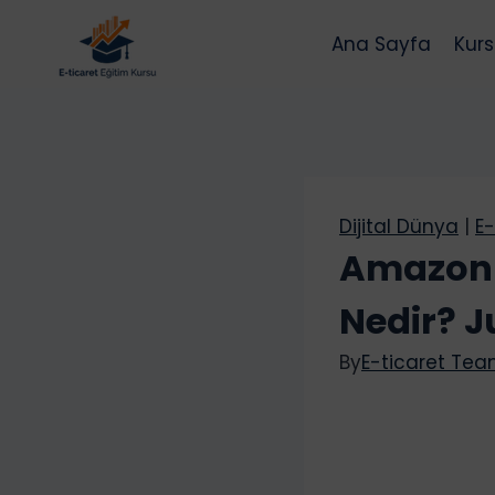
Skip
to
Ana Sayfa
Kurs
content
Dijital Dünya
|
E-
Amazon 
Nedir? J
By
E-ticaret Te