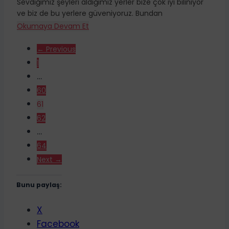
Sevdiğimiz şeyleri aldığımız yerler bize çok iyi biliniyor
ve biz de bu yerlere güveniyoruz. Bundan
Okumaya Devam Et
← Previous
1
…
60
61
62
…
64
Next →
Bunu paylaş:
X
Facebook