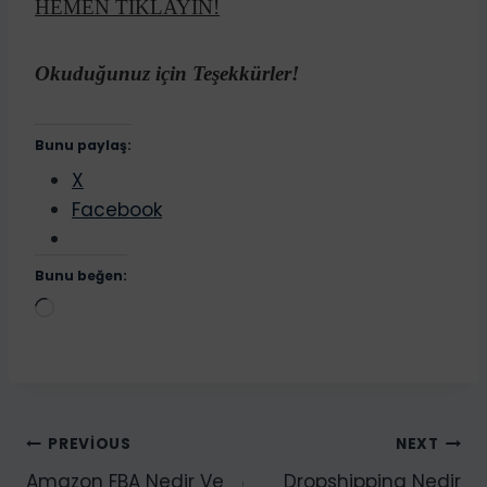
HEMEN TIKLAYIN!
Okuduğunuz için Teşekkürler!
Bunu paylaş:
X
Facebook
Bunu beğen:
Y
ü
k
l
e
Yazı
PREVIOUS
NEXT
n
Amazon FBA Nedir Ve
Dropshipping Nedir
i