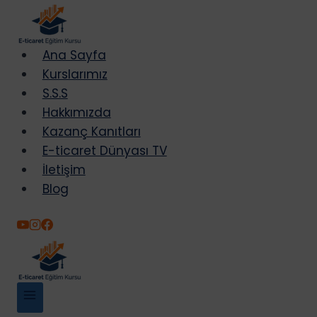
Skip
to
content
Ana Sayfa
Kurslarımız
S.S.S
Hakkımızda
Kazanç Kanıtları
E-ticaret Dünyası TV
İletişim
Blog