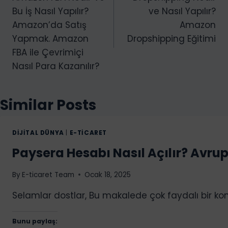
gezinmesi
Bu İş Nasıl Yapılır?
ve Nasıl Yapılır?
y
Amazon’da Satış
Amazon
o
Yapmak. Amazon
Dropshipping Eğitimi
r
FBA ile Çevrimiçi
.
Nasıl Para Kazanılır?
.
.
Similar Posts
DIJITAL DÜNYA
|
E-TICARET
Paysera Hesabı Nasıl Açılır? Avr
By
E-ticaret Team
Ocak 18, 2025
Selamlar dostlar, Bu makalede çok faydalı bir kon
Bunu paylaş: