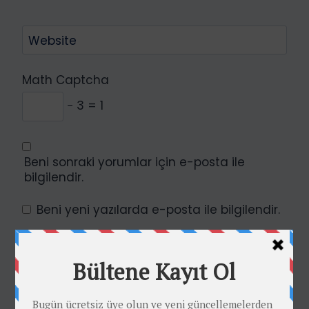
Website
Math Captcha
− 3 = 1
Beni sonraki yorumlar için e-posta ile
bilgilendir.
Beni yeni yazılarda e-posta ile bilgilendir.
Current ye@r
*