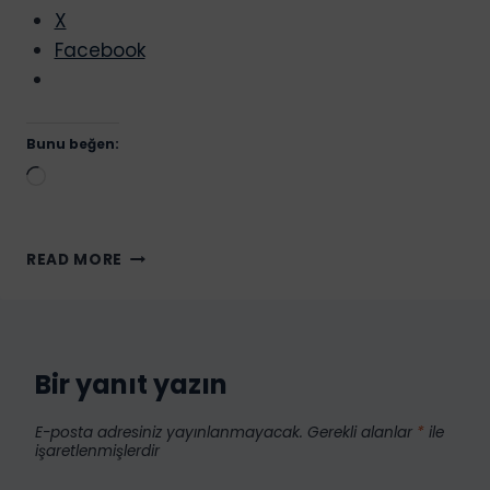
X
Facebook
Bunu beğen:
Yükleniyor...
PAYSERA
READ MORE
HESABI
NASIL
AÇILIR?
AVRUPA’DA
BANKA
Bir yanıt yazın
HESABI
AÇMAK
E-posta adresiniz yayınlanmayacak.
Gerekli alanlar
*
ile
işaretlenmişlerdir