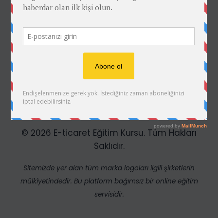
Kullanım Şartları
Gizlilik Politikası ve KVKK
Satış Ortaklığı
Satış Ortaklığı Şartlar Ve Koşullar
© 2026 E-ticaret Eğitim Kursu. Tüm Hakları
Saklıdır.
Sitemizde yer alan tüm marka logoları ilgili şirketlerin
mülkiyetindedir. Bu platform bağımsız bir online eğitim
servisidir.