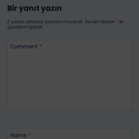
Açılır?
Bir yanıt yazın
Dropshipping
ve
E-posta adresiniz yayınlanmayacak.
Gerekli alanlar
*
ile
FBA
işaretlenmişlerdir
için
Profesyonel
Comment
*
veya
Bireysel
Hesap
Açma
Name
*