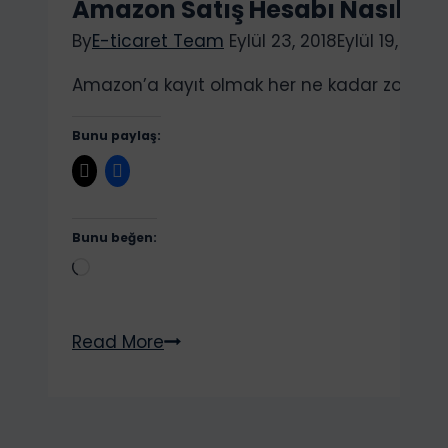
Amazon Satış Hesabı Nasıl Açı
.
By
E-ticaret Team
Eylül 23, 2018
Eylül 19, 2022
Amazon’a kayıt olmak her ne kadar zor görü
Bunu paylaş:
Bunu beğen:
Yükleniyor...
Amazon
Read More
Satış
Hesabı
Nasıl