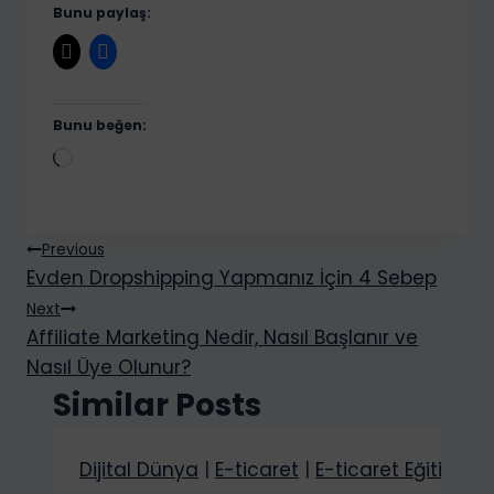
Bunu paylaş:
Bunu beğen:
Y
ü
k
Yazı
l
Previous
Evden Dropshipping Yapmanız İçin 4 Sebep
e
gezinmesi
n
Next
Affiliate Marketing Nedir, Nasıl Başlanır ve
i
Nasıl Üye Olunur?
y
Similar Posts
o
r
.
Dijital Dünya
|
E-ticaret
|
E-ticaret Eğitimi
|
.