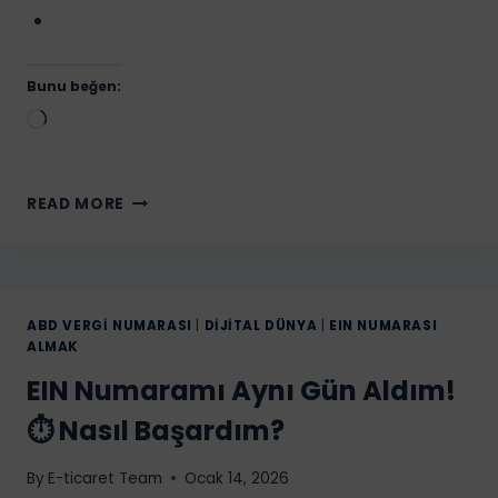
Bunu beğen:
Yükleniyor...
NETELLER
READ MORE
NEDIR?
NETELLER
NASIL
ÇALIŞIR?
NETELLER
ABD VERGI NUMARASI
|
DIJITAL DÜNYA
|
EIN NUMARASI
PARA
ALMAK
ÇEKME
EIN Numaramı Aynı Gün Aldım!
İŞLEMLERI
NASIL
⏱️ Nasıl Başardım?
YAPILIR?
By
E-ticaret Team
Ocak 14, 2026