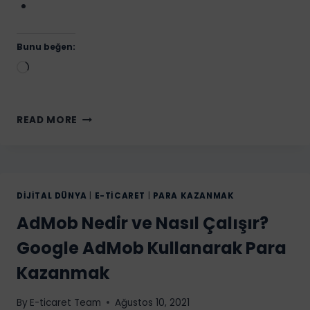
Bunu beğen:
Yükleniyor...
GOOGLE
READ MORE
ADSENSE
NEDIR?
GOOGLE
ADSENSE
ILE
DIJITAL DÜNYA
|
E-TICARET
|
PARA KAZANMAK
NASIL
AdMob Nedir ve Nasıl Çalışır?
PARA
KAZANILIR?
Google AdMob Kullanarak Para
Kazanmak
By
E-ticaret Team
Ağustos 10, 2021