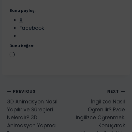
Bunu paylaş:
X
Facebook
Bunu beğen:
Y
ü
k
l
e
Yazı
PREVIOUS
NEXT
n
3D Animasyon Nasıl
İngilizce Nasıl
i
gezinmesi
Yapılır ve Süreçleri
Öğrenilir? Evde
y
Nelerdir? 3D
İngilizce Öğrenmek.
o
Animasyon Yapma
Konuşarak
r