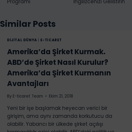
Programı
İngilizcenizi Gelistirin
.
.
.
Similar Posts
DIJITAL DÜNYA
|
E-TICARET
Amerika’da Şirket Kurmak.
ABD’de Şirket Nasıl Kurulur?
Amerika’da Şirket Kurmanın
Avantajları
By
E-ticaret Team
Ekim 21, 2018
Yeni bir işe başlamak heyecan verici bir
girişim, ama aynı zamanda korkutucu da
olabilir. Yabancı bir ülkede şirket açılışı
karmaşıklığı ezici olabilir. ABD’deki politik ve