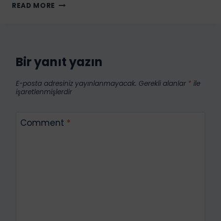
EIN
READ MORE
NUMARAMI
AYNI
GÜN
ALDIM!
⏱️
Bir yanıt yazın
NASIL
BAŞARDIM?
E-posta adresiniz yayınlanmayacak.
Gerekli alanlar
*
ile
işaretlenmişlerdir
Comment
*