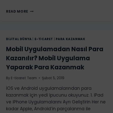
ADMOB
READ MORE
NEDIR
VE
NASIL
ÇALIŞIR?
GOOGLE
DIJITAL DÜNYA
|
E-TICARET
|
PARA KAZANMAK
ADMOB
Mobil Uygulamadan Nasıl Para
KULLANARAK
PARA
Kazanılır? Mobil Uygulama
KAZANMAK
Yaparak Para Kazanmak
By
E-ticaret Team
Şubat 5, 2019
İOS ve Android uygulamalarından para
kazanmak için yedi ipucunu okuyunuz. 1. iPad
ve iPhone Uygulamalarını Ayrı Geliştirin Her ne
kadar Apple, Android’in parçalanma ile