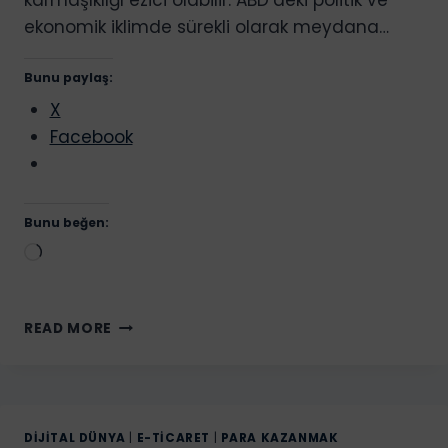
ekonomik iklimde sürekli olarak meydana…
Bunu paylaş:
X
Facebook
Bunu beğen:
Yükleniyor...
AMERIKA’DA
READ MORE
ŞIRKET
KURMAK.
ABD’DE
ŞIRKET
NASIL
DIJITAL DÜNYA
|
E-TICARET
|
PARA KAZANMAK