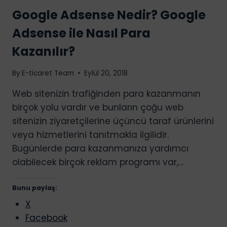
KURULUR?
Google Adsense Nedir? Google
AMERIKA’DA
ŞIRKET
Adsense ile Nasıl Para
KURMANIN
AVANTAJLARI
Kazanılır?
By
E-ticaret Team
Eylül 20, 2018
Web sitenizin trafiğinden para kazanmanın
birçok yolu vardır ve bunların çoğu web
sitenizin ziyaretçilerine üçüncü taraf ürünlerini
veya hizmetlerini tanıtmakla ilgilidir.
Bugünlerde para kazanmanıza yardımcı
olabilecek birçok reklam programı var,…
Bunu paylaş:
X
Facebook