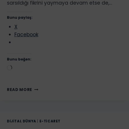
sarsıldığı fikrini yaymaya devam etse de,…
Bunu paylaş:
X
Facebook
Bunu beğen:
Yükleniyor...
MOBIL
READ MORE
UYGULAMADAN
NASIL
PARA
KAZANILIR?
MOBIL
DIJITAL DÜNYA
|
E-TICARET
UYGULAMA