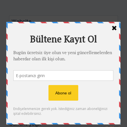
Website
Math Captcha
+ 59 = 63
Beni sonraki yorumlar için e-posta ile
bilgilendir.
Beni yeni yazılarda e-posta ile bilgilendir.
Current ye@r
*