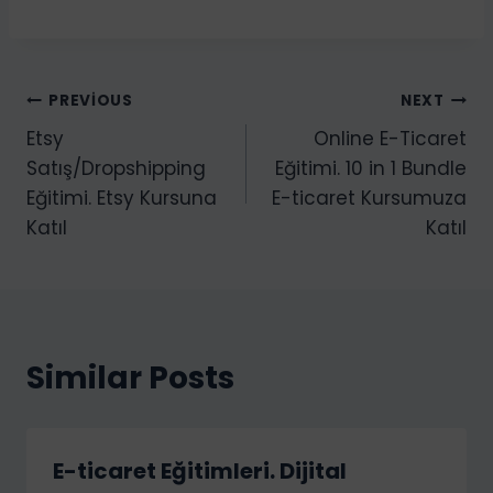
k
l
e
Yazı
PREVIOUS
NEXT
n
Etsy
Online E-Ticaret
i
gezinmesi
Satış/Dropshipping
Eğitimi. 10 in 1 Bundle
y
Eğitimi. Etsy Kursuna
E-ticaret Kursumuza
o
Katıl
Katıl
r
.
.
.
Similar Posts
E-ticaret Eğitimleri. Dijital