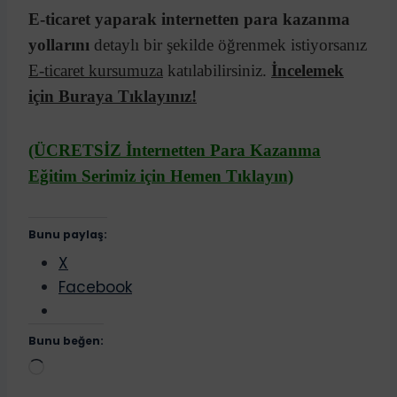
E-ticaret yaparak internetten para kazanma
yollarını
detaylı bir şekilde öğrenmek istiyorsanız
E-ticaret kursumuza
katılabilirsiniz.
İncelemek
için Buraya Tıklayınız!
(ÜCRETSİZ İnternetten Para Kazanma
Eğitim Serimiz için Hemen Tıklayın)
Bunu paylaş:
X
Facebook
Bunu beğen:
Y
ü