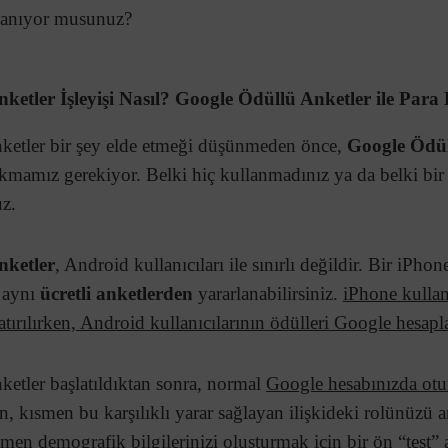
llanıyor musunuz?
ketler İşleyişi Nasıl? Google Ödüllü Anketler ile Pa
etler bir şey elde etmeği düşünmeden önce,
Google Ödül
bakmamız gerekiyor. Belki hiç kullanmadınız ya da belki bir
z.
nketler
, Android kullanıcıları ile sınırlı değildir. Bir iPho
e aynı
ücretli anketlerden
yararlanabilirsiniz.
iPhone kullan
ırılırken, Android kullanıcılarının ödülleri Google hesaplar
etler başlatıldıktan sonra, normal
Google hesabınızda ot
n, kısmen bu karşılıklı yarar sağlayan ilişkideki rolünüzü 
en demografik bilgilerinizi oluşturmak için bir ön “test” a