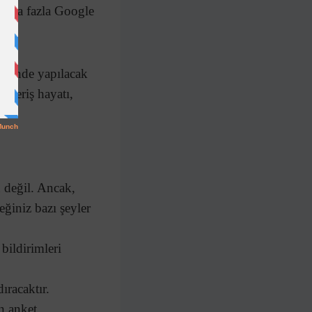
 daha fazla Google
resinde yapılacak
ışveriş hayatı,
 değil. Ancak,
ğiniz bazı şeyler
bildirimleri
ıracaktır.
n anket