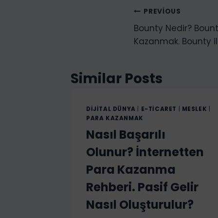
Yazı
PREVIOUS
n
i
Bounty Nedir? Bount
gezinmesi
y
Kazanmak. Bounty ile
o
r
Similar Posts
.
.
.
DIJITAL DÜNYA
|
E-TICARET
|
MESLEK
|
PARA KAZANMAK
Nasıl Başarılı
Olunur? İnternetten
Para Kazanma
Rehberi. Pasif Gelir
Nasıl Oluşturulur?