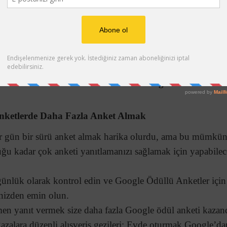
ayan ve aktif olanlar doğal olarak, kırsalda yaşayanlardan
ck-in yapabileceği daha fazla konumla, bir şehirde ve çev
onuç olarak, metropol bir ortamda aktif bir iş, sosyal ve al
etler’de nasıl daha fazla anket alacağınızdır.
nketlerde Daha Fazla Anket Almak
er gün bir sürü anket almak harika olurdu, ama bu mümkün
 kadar çok anketi yanıtlamanızı sağlamak için yapabilece
nlük olarak kontrol edin ve Google Ödüllü Anketler için 
inizden emin olun.
en yanıt vermek size daha fazla Google ödül anketi kazand
zalara düzenli alışveriş gezileri: Evde oturmak Google’da