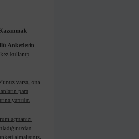
ra Kazanmak
lü Anketlerin
 kez kullanıp
ne’unuz varsa, ona
anların para
ına yatırılır.
urum açmanızı
anladığınızdan
nketi almalısınız.