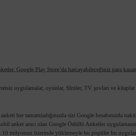
etler, Google Play Store’da harcayabileceğiniz para kazan
etsiz uygulamalar, oyunlar, filmler, TV şovları ve kitaplar 
 anketi her tamamladığınızda sizi Google hesabınızda nakit
mobil anket aracı olan Google Ödüllü Anketler uygulaması
iz 10 milyonun üzerinde yüklemeyle bu popüler bu uygul