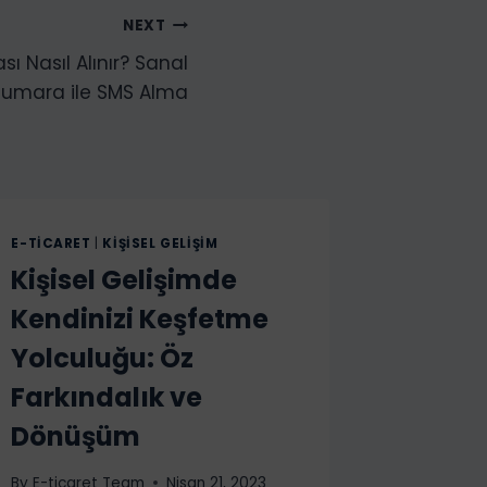
NEXT
 Nasıl Alınır? Sanal
umara ile SMS Alma
E-TICARET
|
KIŞISEL GELIŞIM
Kişisel Gelişimde
Kendinizi Keşfetme
Yolculuğu: Öz
Farkındalık ve
Dönüşüm
By
E-ticaret Team
Nisan 21, 2023