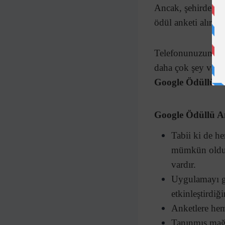
Ancak, şehirde yaş
ödül anketi alır.
Telefonunuzun che
daha çok şey var. S
Google Ödüllü Ank
Google Ödüllü A
Tabii ki de h
mümkün olduğu
vardır.
Uygulamayı gü
etkinleştirdiğ
Anketlere hem
Tanınmış mağa