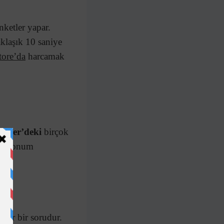
nketler yapar.
aklaşık 10 saniye
tore’da
harcamak
etler’deki
birçok
ilen konum
 zor bir sorudur.