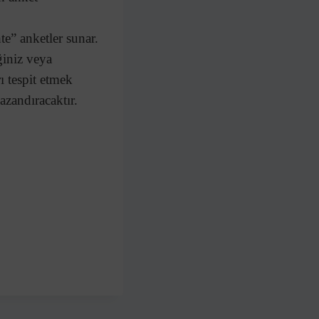
te” anketler sunar.
ğiniz veya
ı tespit etmek
azandıracaktır.