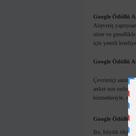
Google Ödüllü A
Alışveriş yaptıysa
sürer ve genellikl
için yeterli krediye
Google Ödüllü An
Çevrimiçi satın alm
anket son online al
hizmetleriyle, nere
Google Ödüllü A
Bu, büyük ölçüde f