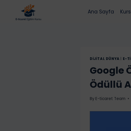
Skip
to
Ana Sayfa
Kurs
content
DIJITAL DÜNYA
|
E-T
Google Ö
Ödüllü A
By
E-ticaret Team