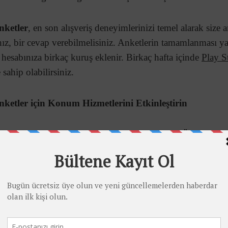
nketler
, en son alışveriş deneyimlerinizi temel alarak size a
nız, bir cevap verebilmelisiniz. Anketlerin tamamlanması y
e hesabınıza birkaç kuruş eklenir. Birkaç hafta içinde
Play S
 sahip olabilirsiniz.
ketler için Konum Hizmetlerini Etkinleştirin
a işlemleriyle ilgili sorular alabilirken
Google Ödüllü Ank
ış-veriş yolculuklarınızla ilgilidir. Android’de etkinleştir
ye gittiğinizi soran anketler alma şansınız olur.
nketler için En İyi Konum
aaliyetinizin diğer yönlerine bağlı olduğu için yanıtlaması