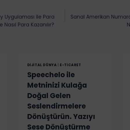
y Uygulaması ile Para
Sanal Amerikan Numarası
 Nasıl Para Kazanılır?
N
DIJITAL DÜNYA
|
E-TICARET
Speechelo ile
Metninizi Kulağa
Doğal Gelen
Seslendirmelere
Dönüştürün. Yazıyı
Sese Dönüştürme