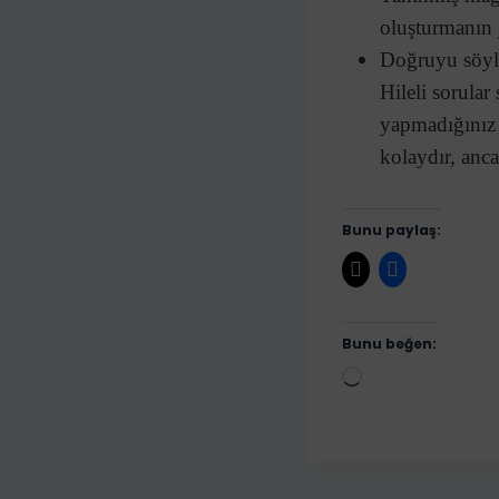
oluşturmanın 
Doğruyu söyley
Hileli sorular
yapmadığınız b
kolaydır, anca
Bunu paylaş:
Bunu beğen:
Y
ü
k
l
e