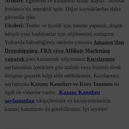
Artıları:
Eğlenceli ve kullanımı kolay arayüz. Normal
freelance’da interaktif spin. Diğer kaynaklardan daha
güvenilir işler.
Eksileri:
Testler ve üyelik için ödeme yapmak, düşük
bütçeli yeni başlayanlar için erişilmesini zorlaştırır.
Yukarıda bahsettiğimiz sitelerin yanısıra
Amazon’dan
Dropshipping, FBA veya Affiliate Marketing
yaparak
para kazanmak istiyorsanız
Kurslarımız
sayfamızdan içeriklere göz atabilir veya bizimle direk
iletişime geçerek bilgi elde edebilirsiniz. Kurslarımız
sayfamızda
Kazanç Kanıtları ve Kurs Tanıtımı
ile
ilgili de videolar vardır.
Kazanç Kanıtları
sayfamızdan
takipçilerimiz ve kursiyerlerimizin
kazanç kanıtlarını da görebilirsiniz. İyi seyirler!