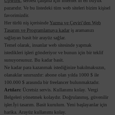
Upwork
, serbest çalışma için İnternet’in en büyük
pazarıdır. Ve bu listedeki tüm web siteleri bizim kişisel
favorimizdir.
Her türlü niş içerisinde
Yazma ve Çeviri’den Web
Tasarım ve Programlamaya kadar
iş aramanızı
sağlayan basit bir arayüz sağlar.
Temel olarak, insanlar web sitesinde yapmak
istedikleri işleri gönderiyor ve bunun için bir teklif
sunuyorsunuz. Bu kadar basit.
Ne kadar para kazanmak istediğinize bakılmaksızın,
olanaklar sınırsızdır: abone olan yılda 1000 $ ile
100.000 $ arasında bir freelancer bulunmaktadır.
Artıları:
Ücretsiz servis. Kullanımı kolay. Vergi
Belgeleri yönetmek kolaydır. Doğrulanmış, güvenilir
işler.İyi tasarım. Basit kurulum. Yeni başlayanlar için
harika. Arayüz kullanımı kolay.