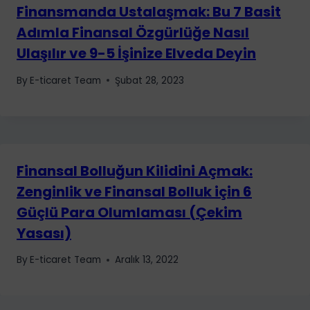
Finansmanda Ustalaşmak: Bu 7 Basit
Adımla Finansal Özgürlüğe Nasıl
Ulaşılır ve 9-5 İşinize Elveda Deyin
By
E-ticaret Team
Şubat 28, 2023
Finansal Bolluğun Kilidini Açmak:
Zenginlik ve Finansal Bolluk için 6
Güçlü Para Olumlaması (Çekim
Yasası)
By
E-ticaret Team
Aralık 13, 2022